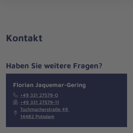
Die
öff
Johanniter
–
Aus
Liebe
Kontakt
zum
Leben
Haben Sie weitere Fragen?
Nachricht
Kontakt
Florian Jaquemar-Gering
+49 331 27579-0
+49 331 27579-11
Tuchmacherstraße 49
14482 Potsdam