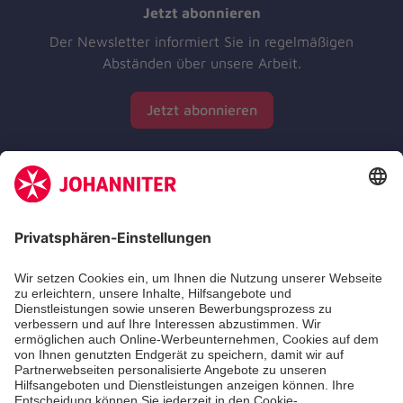
Jetzt abonnieren
Der Newsletter informiert Sie in regelmäßigen
Abständen über unsere Arbeit.
Jetzt abonnieren
Zertifizierung der Johanniter-Unfall-Hilfe e.V.
Die Johanniter GmbH führt das Spendenzertifikat
des Deutschen Spendenrats e.V.