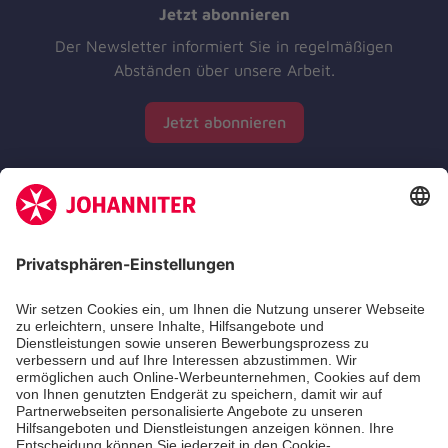
Jetzt abonnieren
Der Newsletter informiert Sie in regelmäßigen
Abständen über unsere Arbeit.
Jetzt abonnieren
Zertifizierung der Johanniter-Unfall-Hilfe e.V.
Die Johanniter GmbH führt das Spendenzertifikat
des Deutschen Spendenrats e.V.