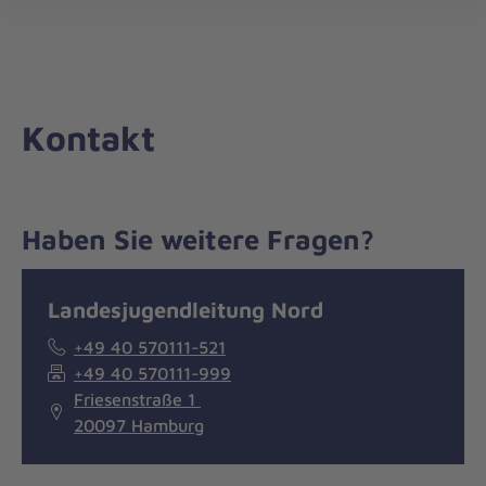
Die
öff
Johanniter
–
Aus
Liebe
Kontakt
zum
Leben
Haben Sie weitere Fragen?
Nachricht
Kontakt
Landesjugendleitung Nord
+49 40 570111-521
+49 40 570111-999
Friesenstraße 1
20097 Hamburg