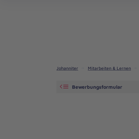
Aus
Liebe
zum
Leben
Johanniter
Mitarbeiten & Lernen
Bewerbungsformular