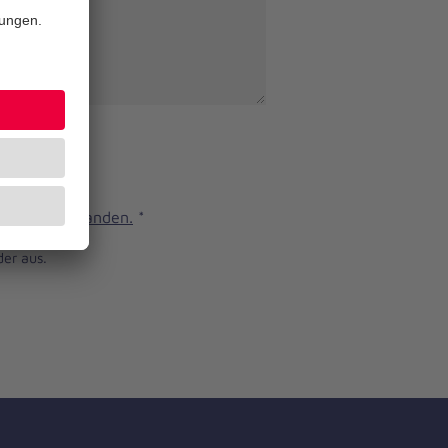
n und verstanden.
*
der aus.