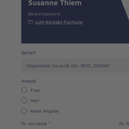
Susanne Thiem
Bereichsleiterin
zum Kontakt-Formular
Job
Betreff
application
form
Anrede
Frau
Herr
keine Angabe
Ihr Vorname
*
Ihr