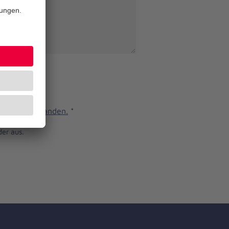
n und verstanden.
*
der aus.