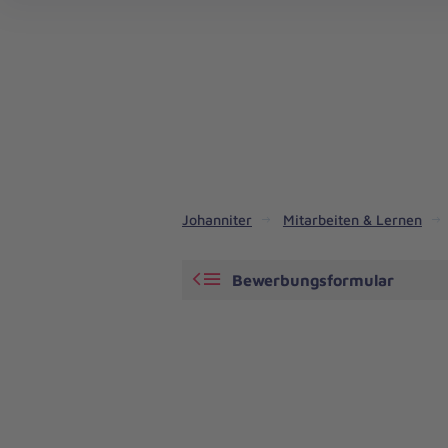
Aus
Liebe
zum
Leben
Johanniter
Mitarbeiten & Lernen
Bewerbungsformular