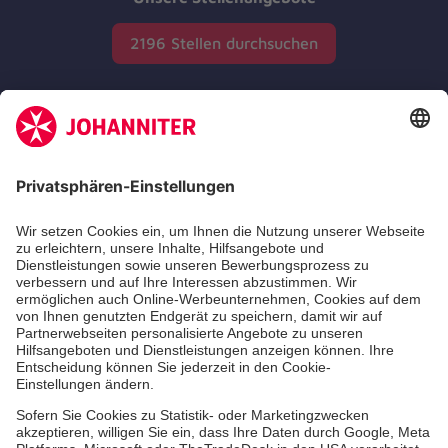
2196 Stellen durchsuchen
Zertifizierung der Johanniter-Unfall-Hilfe e.V.
Die Johanniter GmbH führt das Spendenzertifikat
des Deutschen Spendenrats e.V.