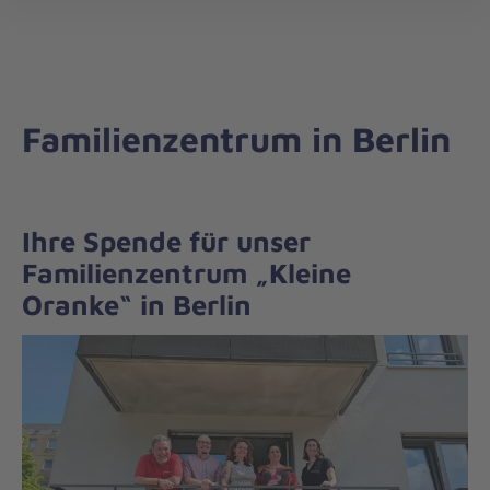
Die
öff
Johanniter
–
Aus
Liebe
Familienzentrum in Berlin
zum
Leben
Ihre Spende für unser
Familienzentrum „Kleine
Oranke“ in Berlin