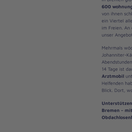
600 wohnung
von ihnen sch
ein Viertel al
im Freien. An
unser Angebo
Mehrmals wöc
Johanniter-Kä
Abendstunden 
14 Tage ist d
Arztmobil
unt
Helfenden ha
Blick. Dort, 
Unterstützen
Bremen – mit
Obdachlosenhi