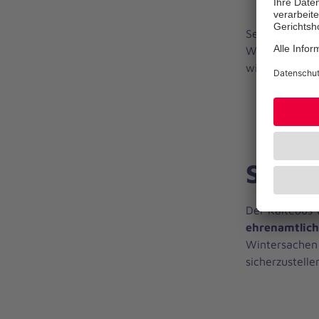
Seit einigen 
Wohnungslose
wir oftmals
H
Spend
Der Kältebus 
ehrenamtlich
Wintersachen
sicherzustell