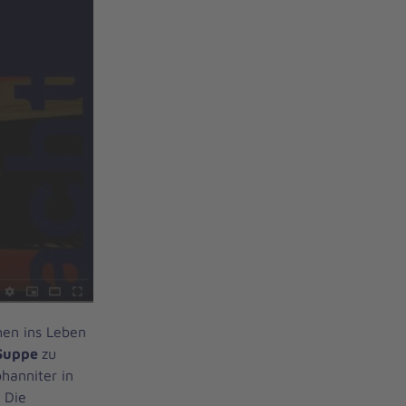
hen ins Leben
 Suppe
zu
hanniter in
 Die