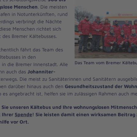
slose Menschen
. Die meisten
lafen in Notunterkünften, rund
lerdings verbringt die Nächte
 diese Menschen richtet sich
t des Bremer Kältebusses.
hentlich fährt das Team des
ltebusses in den
Das Team vom Bremer Kältebu
in die Bremer Innenstadt. Alle
ann auch das
Johanniter-
erwegs. Die meist zu Sanitäterinnen und Sanitätern ausgebi
ben darüber hinaus auch den
Gesundheitszustand der Wohn
wo es angebracht ist, helfen sie im zulässigen Rahmen auch me
 Sie unseren Kältebus und Ihre wohnungslosen Mitmensch
 Ihrer
Spende
! Sie leisten damit einen wirksamen Beitrag 
lfe vor Ort.