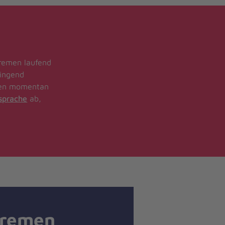
Bremen laufend
ringend
rden momentan
sprache
ab,
Bremen