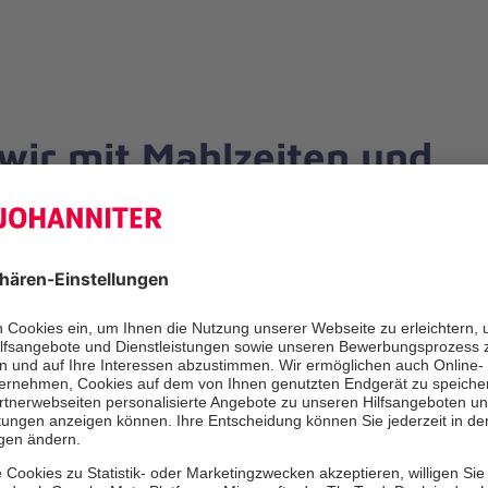
ir mit Mahlzeiten und
fsäcken helfen
Pro Einsatzfahrt werden rund
© Henning Strauch
versorgt. Seit Ausbruch der Co
sind es deutlich mehr Mensch
die die Hilfe in Anspruch neh
mittlerweile auch viele Geflüc
Saison – in der Zeit von Oktob
werden rund
300 Schlafsäcke
mehr als 6.000 Teller Suppe
a
und
unzählige Liter Kaffee u