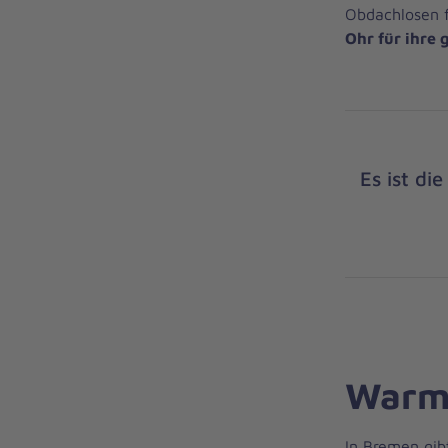
Obdachlosen 
Ohr für ihre
Es ist di
Warme
In Bremen gib