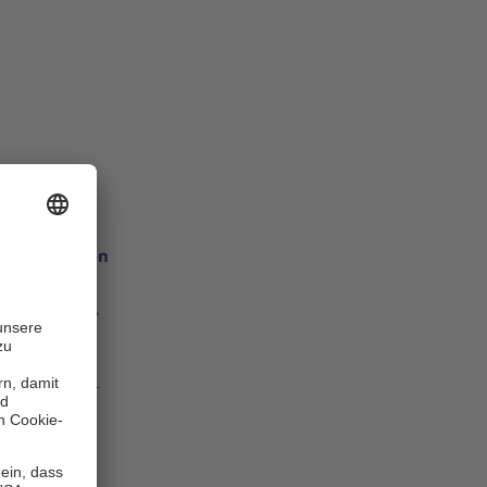
120 Personen
rona-Krise
en geworden,
men –
htete. Pro
er bis März –
verteilt,
usgegeben
nd Tee