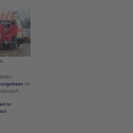
s.
ldeten
ungslosen
im
dizinisch.
en in
zur