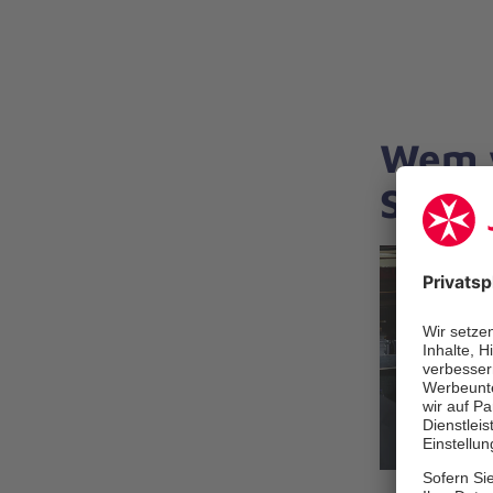
Wem w
Schla