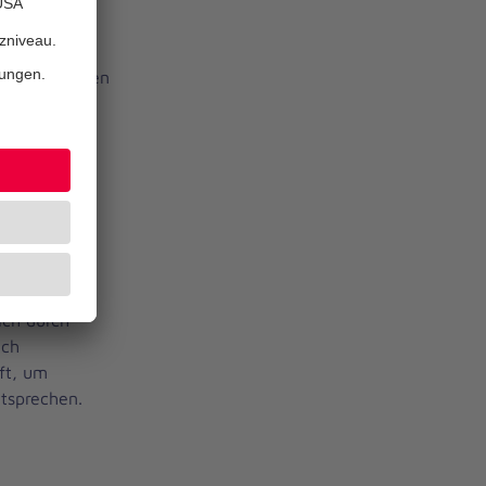
zw. jungen
dem versorgen
men
ich durch
ich
ft, um
ntsprechen.