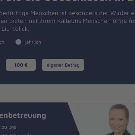
edürftige Menschen ist besonders der Winter ei
en bieten mit ihrem Kältebus Menschen ohne fes
Lichtblick.
ch
jährlich
eigener
100 €
eigener Betrag
Betrag
enbetreuung
t zu uns