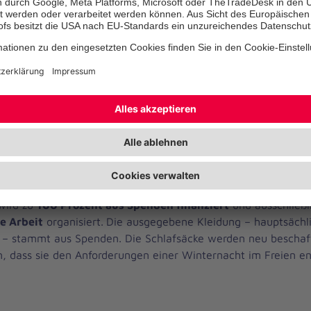
ausgeschenkt.
Jahren beobachten wir auch einen Zuwachs an jugendlichen b
n sowie an hilfsbedürftigen Menschen aus Osteuropa. Außer
unde
mit.
en für den Kältebus Bre
wird zu
100 Prozent aus Spenden finanziert
und ausschließl
e Arbeit
organisiert.
Die ausgegebene Kleidung – hauptsächl
 – stammt aus Spenden. Die Schlafsäcke werden neu beschaf
en, dass sie den Anforderungen einer Winternacht im Freien e