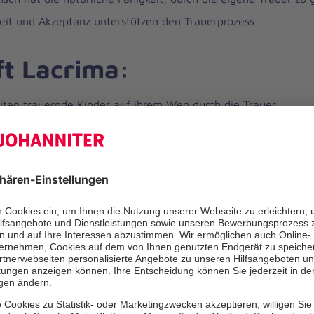
it und Akzeptanz unterstützen den Trauerprozess
ft Lacrima:
iten trauernde Kinder auf ihrem Weg durch die Trauer.
lichen Kindern, gegenseitige Unterstützung, Vertrauen und 
e Familien erreichen und beraten wir in geschützter Atmosph
rn die Neufindung der Familie.
en gesellschaftliche Aufklärungsarbeit.
buisieren die Themen Sterben, Tod und Trauer.
ruppenstunden in Frankfurt-Eckenheim und Bad Nauheim gebe
s Gefühl, nicht allein zu sein. Zu Corona-Zeiten auch via Tel
g.