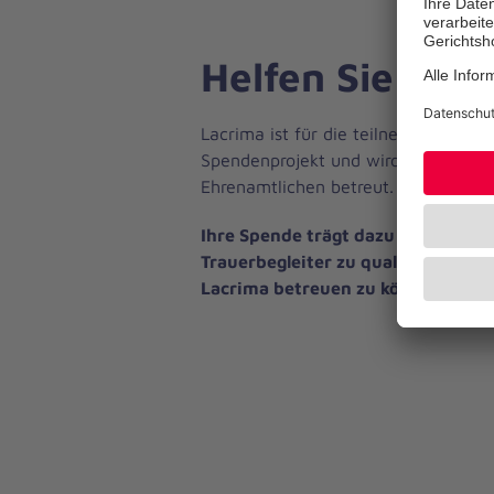
Helfen Sie tra
Lacrima ist für die teilnehmenden Ki
Spendenprojekt und wird neben der h
Ehrenamtlichen betreut.
Ihre Spende trägt dazu bei, neue 
Trauerbegleiter zu qualifizieren
Lacrima betreuen zu können.