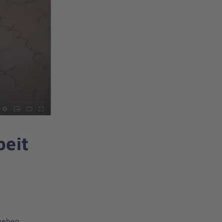
beit
gehen.