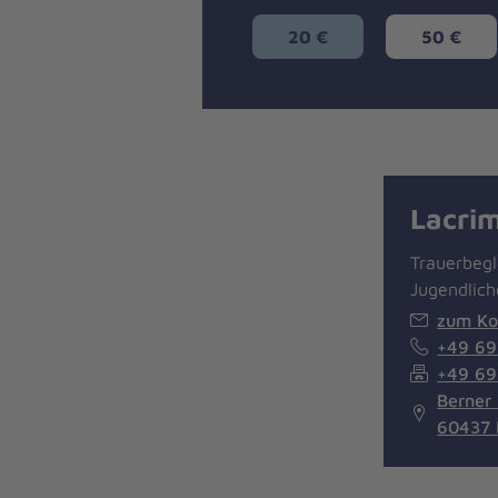
20 €
50 €
Lacri
Trauerbegl
Jugendlich
zum Ko
+49 6
+49 6
Berner
60437 