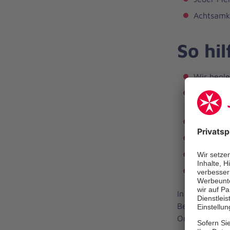
Achtsamke
So hil
Wir begle
Wir ermög
schaffen.
Betroffen
Wir förde
Wir leist
Wir entta
In unseren G
Betroffenen da
Online-Meetin