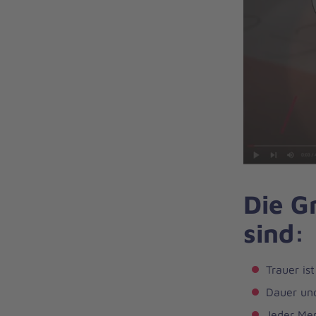
Die G
sind:
Trauer is
Dauer und
Jeder Men