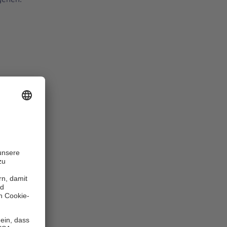
Nähe zu
äre.
n wir
efon oder