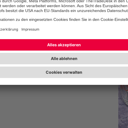
uernden Kindern in der Re
nder und Familien kostenfrei. Lacrima ist ein reines
auptamtlichen Projektleiterin ausschließlich von
Ehrenamtliche zur Trauerbegleiterin und zum
 und mehr Kinder und Jugendliche im Rahmen von