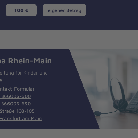
eigener
100 €
eigener Betrag
Betrag
ma Rhein-Main
eitung für Kinder und
e
ntakt-Formular
9 366006-600
9 366006-690
 Straße 103-105
Frankfurt am Main