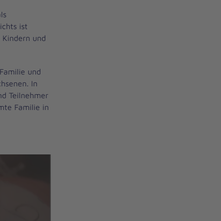
ls
chts ist
 Kindern und
Familie und
chsenen. In
nd Teilnehmer
amte Familie in