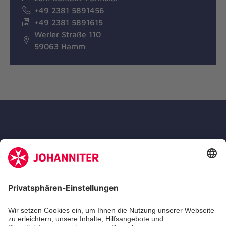
+49 2381 5891456
+49 2381 5891615
Werler Straße 110
59063 Hamm
Die Johanniter GmbH ist Mitglied des
Deutschen Spendenrates e.V.
Kununu Top Company 2026