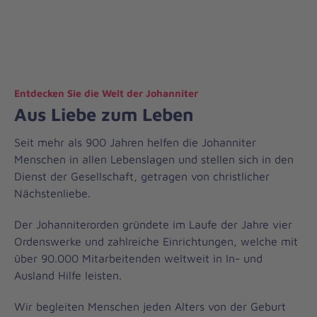
E
Entdecken Sie die Welt der Johanniter
Aus Liebe zum Leben
n
Seit mehr als 900 Jahren helfen die Johanniter
t
Menschen in allen Lebenslagen und stellen sich in den
d
Dienst der Gesellschaft, getragen von christlicher
Nächstenliebe.
e
Der Johanniterorden gründete im Laufe der Jahre vier
c
Ordenswerke und zahlreiche Einrichtungen, welche mit
k
über 90.000 Mitarbeitenden weltweit in In- und
Ausland Hilfe leisten.
e
Wir begleiten Menschen jeden Alters von der Geburt
n