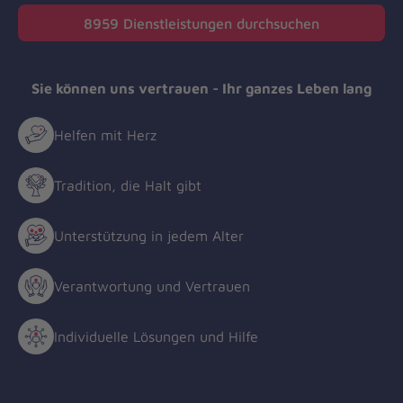
e
in
8959
Dienstleistungen durchsuchen
r
Kilometern
J
Sie können uns vertrauen - Ihr ganzes Leben lang
o
h
Helfen mit Herz
a
Tradition, die Halt gibt
n
n
Unterstützung in jedem Alter
i
Verantwortung und Vertrauen
t
Individuelle Lösungen und Hilfe
e
r