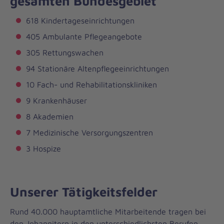
gesamten Bundesgebiet
g
618 Kindertageseinrichtungen
e
405 Ambulante Pflegeangebote
S
305 Rettungswachen
t
94 Stationäre Altenpflegeeinrichtungen
e
10 Fach- und Rehabilitationskliniken
l
9 Krankenhäuser
8 Akademien
l
7 Medizinische Versorgungszentren
e
3 Hospize
n
a
Unserer Tätigkeitsfelder
n
Rund 40.000 hauptamtliche Mitarbeitende tragen bei
g
den Johannitern in den unterschiedlichsten Berufen