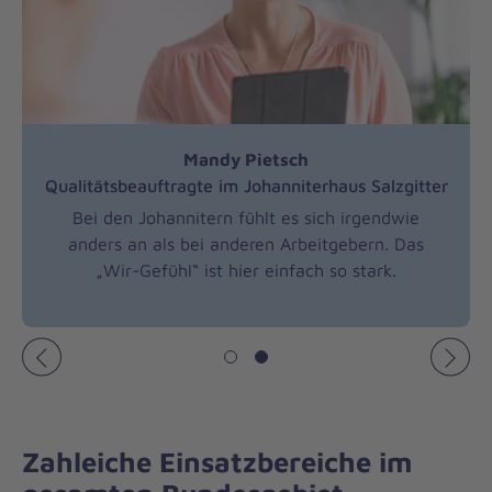
S
i
e
v
Mandy Pietsch
i
Qualitätsbeauftragte im Johanniterhaus Salzgitter
e
Bei den Johannitern fühlt es sich irgendwie
anders an als bei anderen Arbeitgebern. Das
l
„Wir-Gefühl“ ist hier einfach so stark.
f
ä
l
t
Zahleiche Einsatzbereiche im
i