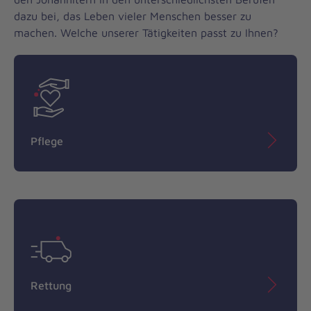
e
dazu bei, das Leben vieler Menschen besser zu
machen. Welche unserer Tätigkeiten passt zu Ihnen?
b
o
t
e
Pflege
Rettung