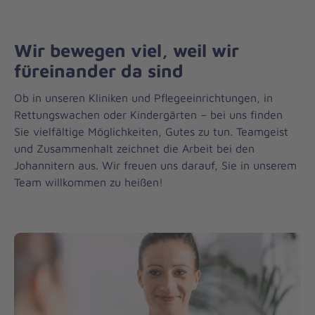
n
i
Wir bewegen viel, weil wir
t
füreinander da sind
e
Ob in unseren Kliniken und Pflegeeinrichtungen, in
r
Rettungswachen oder Kindergärten – bei uns finden
n
Sie vielfältige Möglichkeiten, Gutes zu tun. Teamgeist
und Zusammenhalt zeichnet die Arbeit bei den
f
Johannitern aus. Wir freuen uns darauf, Sie in unserem
i
Team willkommen zu heißen!
n
d
e
n