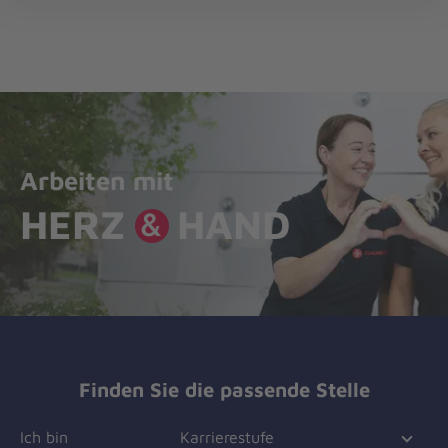
Die
öff
Johanniter
–
Aus
Liebe
zum
Leben
Arbeiten mit
HERZ
HAND
&
Finden Sie die passende Stelle
Ich bin
Karrierestufe