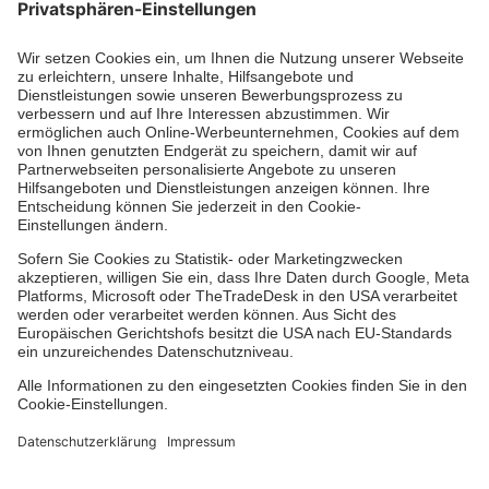
Die Johanniter GmbH führt das Spendenzertifikat
des Deutschen Spendenrats e.V.
Dienste & Leistungen
Mitarbeiten & Lernen
Spenden & Stiften
Facebook
Instagram
Youtube
TikTok
LinkedIn