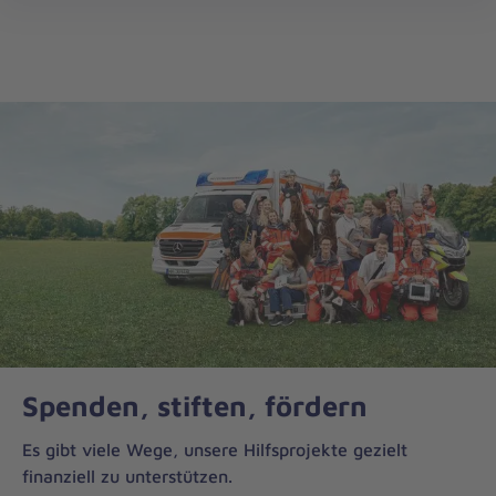
Die
öff
Johanniter
–
Aus
Liebe
zum
Leben
Spenden, stiften, fördern
Es gibt viele Wege, unsere Hilfsprojekte gezielt
finanziell zu unterstützen.