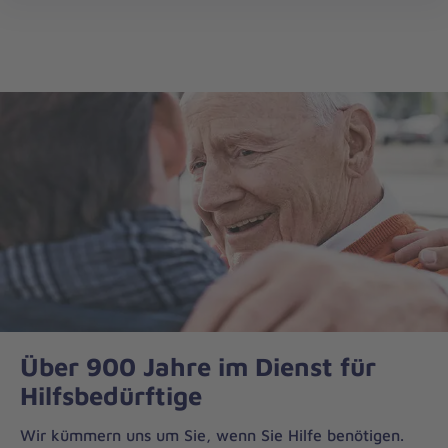
Die
öff
Johanniter
–
Aus
Liebe
zum
Leben
Über 900 Jahre im Dienst für
Hilfsbedürftige
Wir kümmern uns um Sie, wenn Sie Hilfe benötigen.