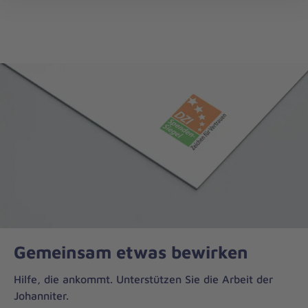
Die
öff
Johanniter
–
Aus
Liebe
zum
Leben
Gemeinsam etwas bewirken
Hilfe, die ankommt. Unterstützen Sie die Arbeit der
Johanniter.