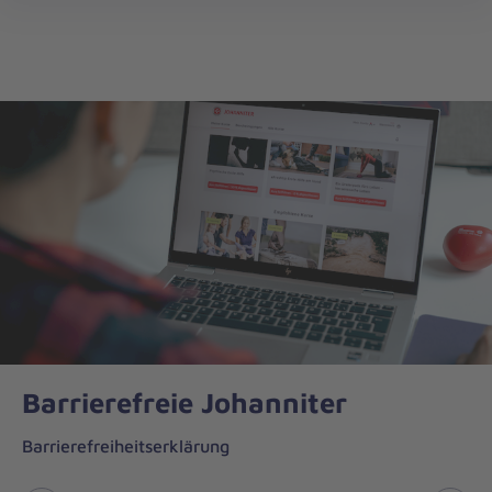
Johanniter-
öff
Unfall-
Hilfe
Barrierefreie Johanniter
Barrierefreiheitserklärung