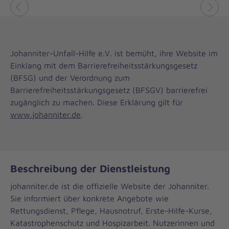
Vorheriges
Näch
B
a
Johanniter-Unfall-Hilfe e.V. ist bemüht, ihre Website im
r
Einklang mit dem Barrierefreiheitsstärkungsgesetz
(BFSG) und der Verordnung zum
r
Barrierefreiheitsstärkungsgesetz (BFSGV) barrierefrei
i
zugänglich zu machen. Diese Erklärung gilt für
www.johanniter.de
.
e
r
e
Beschreibung der Dienstleistung
f
johanniter.de ist die offizielle Website der Johanniter.
r
Sie informiert über konkrete Angebote wie
Rettungsdienst, Pflege, Hausnotruf, Erste-Hilfe-Kurse,
e
Katastrophenschutz und Hospizarbeit. Nutzerinnen und