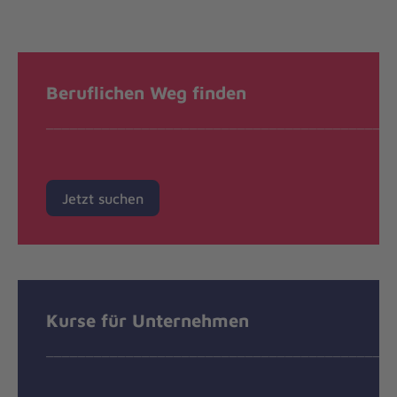
Beruflichen Weg finden
____________________________________________
Jetzt suchen
Kurse für Unternehmen
____________________________________________