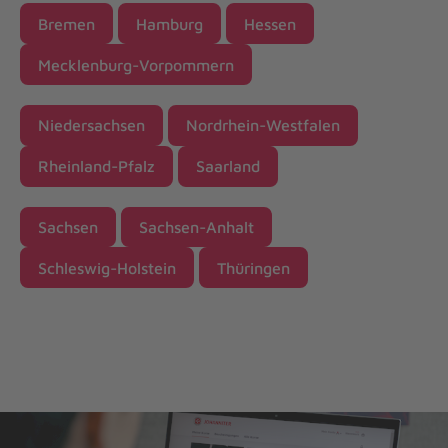
Bremen
Hamburg
Hessen
Mecklenburg-Vorpommern
Niedersachsen
Nordrhein-Westfalen
Rheinland-Pfalz
Saarland
Sachsen
Sachsen-Anhalt
Schleswig-Holstein
Thüringen