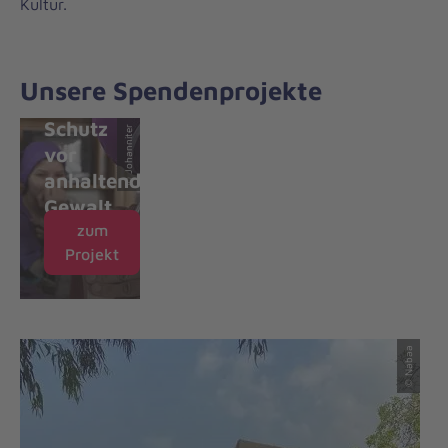
Kultur.
für
bessere
Gesundheit
Unsere Spendenprojekte
und
Schutz
© Johanniter
vor
anhaltender
Gewalt
zum
Projekt
© Nabaa