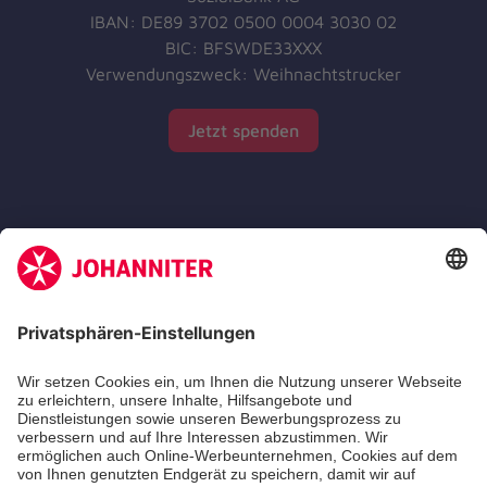
IBAN: DE89 3702 0500 0004 3030 02
BIC: BFSWDE33XXX
Verwendungszweck: Weihnachtstrucker
Jetzt spenden
Zertifizierung der Johanniter-Unfall-Hilfe e.V.
Abgabestellen
Packliste