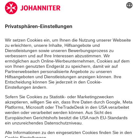
Deutschen Spendenrates e.V.
Kununu Top Company 2026
Medizin & Pflege
Zentren
Patienten
Hinweisgebersystem