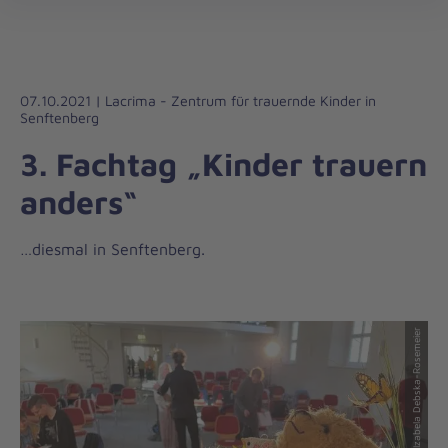
Regionalverband
öff
Südbrandenburg
07.10.2021 | Lacrima - Zentrum für trauernde Kinder in
Senftenberg
3. Fachtag „Kinder trauern
anders“
…diesmal in Senftenberg.
© Izabela Debska-Rosemeier