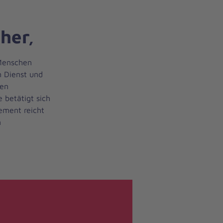
her,
 Menschen
om Dienst und
nen
 betätigt sich
gement reicht
m