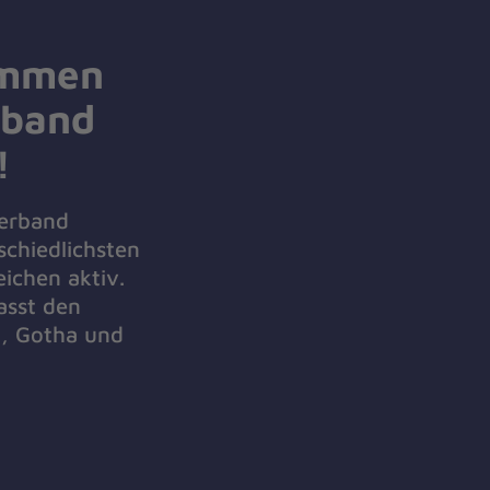
ommen
rband
!
verband
schiedlichsten
eichen aktiv.
asst den
d, Gotha und