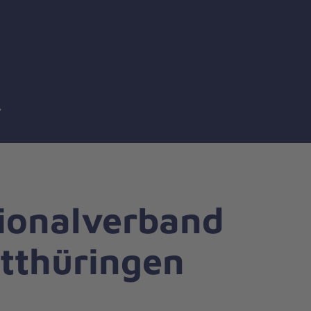
ächstes
ionalverband
tthüringen