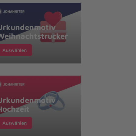
Urkundenmotiv
Weihnachtstrucker
Auswählen
Urkundenmotiv
Hochzeit
Auswählen