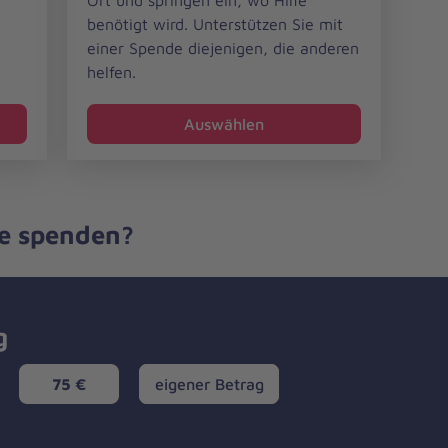
Ort und springen ein, wo Hilfe
benötigt wird. Unterstützen Sie mit
einer Spende diejenigen, die anderen
helfen.
Auswählen
ie spenden?
g
eigener
75 €
eigener Betrag
Betrag