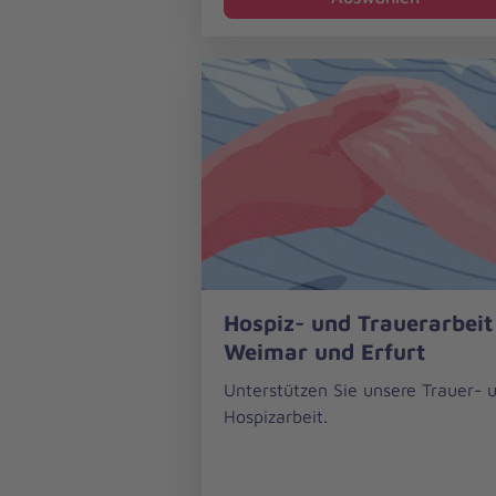
Hospiz-
Hospiz- und Trauerarbeit
und
Weimar und Erfurt
Trauerarbeit
in
Unterstützen Sie unsere Trauer- 
Weimar
Hospizarbeit.
und
Erfurt