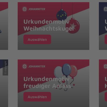
Urkundenmotiv
Weihnachtskugel
Auswählen
© copyright
Urkundenmotiv
freudiger Anlass
Auswählen