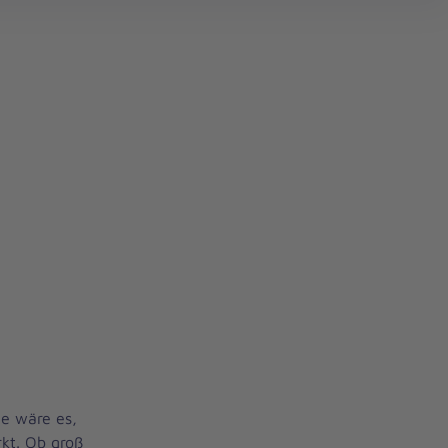
 Magdeburg/Börde/Harz
ie wäre es,
kt. Ob groß