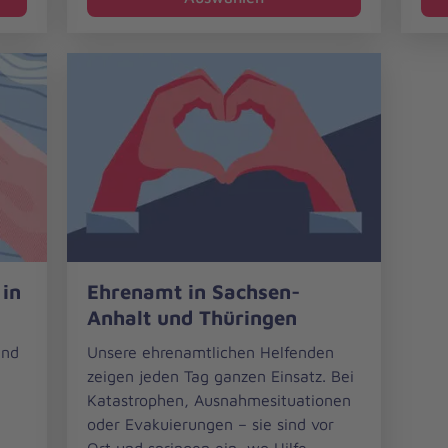
Ehrenamt
 in
Ehrenamt in Sachsen-
in
Anhalt und Thüringen
Sachsen-
Anhalt
und
Unsere ehrenamtlichen Helfenden
und
zeigen jeden Tag ganzen Einsatz. Bei
Thüringen
Katastrophen, Ausnahmesituationen
oder Evakuierungen – sie sind vor