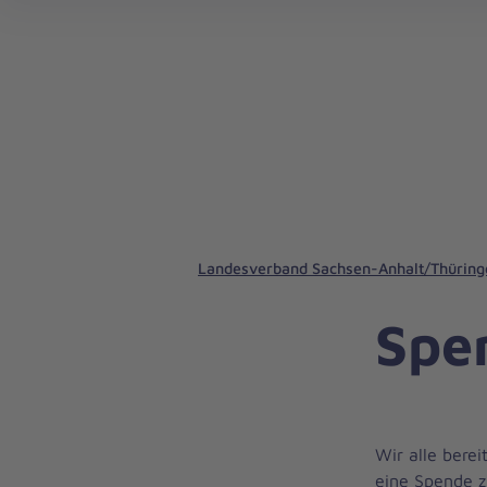
Regionalverband Sachsen-Anhalt/Südost
Landesverband Sachsen-Anhalt/Thüring
Spe
Wir alle bere
eine Spende z