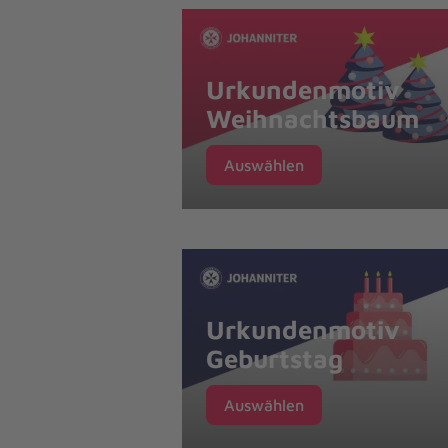
Urkundenmotiv
Weihnachtsbaum
Auswählen
Urkundenmotiv
Geburtstag
Auswählen