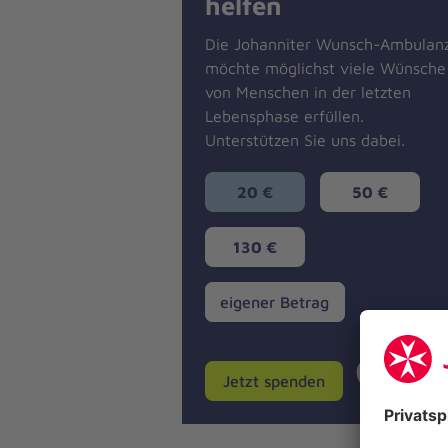
helfen
Die Johanniter Wunsch-Ambulan
möchte möglichst viele Wünsche
von Menschen in der letzten
Lebensphase erfüllen.
Unterstützen Sie uns dabei.
20 €
50 €
130 €
eigener
eigener Betrag
Betrag
Jetzt spenden