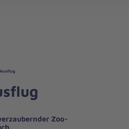
Ausflug
sflug
verzaubernder Zoo-
uch