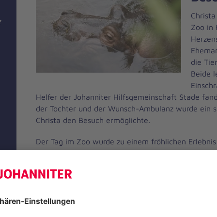
Christa
z
Zoo in 
Herzen
Ehemann
die Tie
Beide l
Einsch
Helfer der Johanniter Hilfsgemeinschaft Stade fan
der Tochter und der Wunsch-Ambulanz wurde ein spez
Christa den Besuch ermöglichte.
Der Tag im Zoo wurde zu einem fröhlichen Erlebnis
Christa erzählte noch lange von den Tieren. Dank 
sie wunderschöne Stunden miteinander verbringen
Mehr erfahren