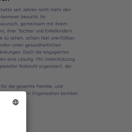
 hatte seit Jahren nicht mehr den
Hannover besucht. Ihr
swunsch, gemeinsam mit ihrem
, ihrer Tochter und Enkelkindern
re zu sehen, schien fast unerfüllbar.
eiden unter gesundheitlichen
ränkungen. Doch die engagierten
den eine Lösung: Mit Unterstützung
ieller Rollstuhl organisiert, der
 für die gesamte Familie, und
der großartigen Organisation konnten
.