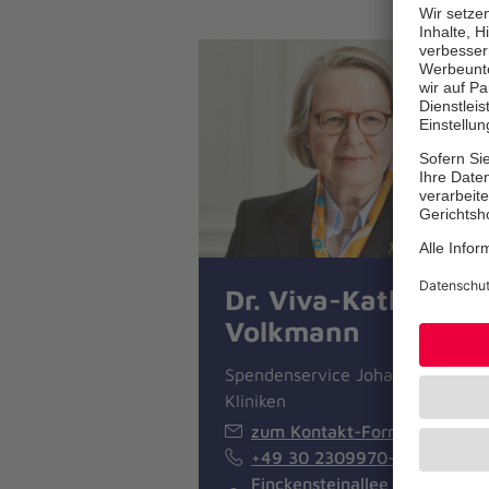
Dr. Viva-Katharina
Volkmann
Spendenservice Johanniter-
Kliniken
zum Kontakt-Formular
+49 30 2309970-455
Finckensteinallee 111