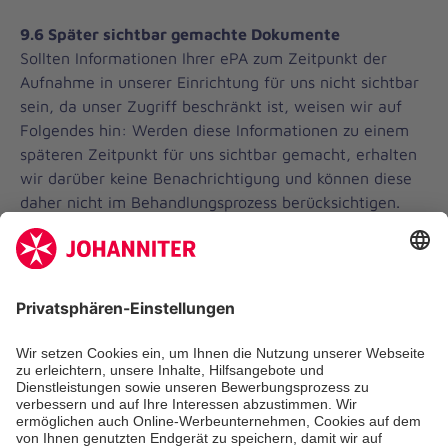
9.6 Später sichtbar gemachte Dokumente
Sollten Informationen Ihrer ePA zum Zeitpunkt der
Aufnahme in unserer Einrichtung für uns nicht sichtbar
sein, da unser Zugriff beschränkt ist, weisen wir auf
Folgendes hin: Werden diese Informationen zu einem
späteren Zeitpunkt für uns sichtbar gemacht, erhalten
wir darüber keine Benachrichtigung und können diese
daher nicht im Behandlungsprozess berücksichtigen.
10.
Patienteninformation elektronische
Patientenakte (ePA) (nur für gesetzlich
Versicherte)
Diese Information betrifft Sie, wenn Sie eine
elektronische Patientenakte (ePA) haben. Die ePA ist
eine Akte, die alleine Ihrer Verantwortung unterliegt.