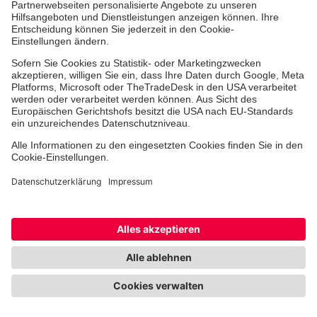
Dies bedeutet, dass alleine Sie darüber entscheiden, ob
Informationen in Ihrer ePA gespeichert werden, wer
diese einsehen und darauf zugreifen darf und ob
Informationen gelöscht werden.
10.1 Speicherung besonders wichtiger
Informationen, es sei denn, Sie widersprechen
Sofern Sie bereits eine ePA nutzen, teilen Sie uns dies
bitte mit. Wir werden einige Informationen Ihrer
aktuellen Behandlung, die besonders wichtig sind, in
Ihrer ePA speichern. Dazu müssen Sie uns nicht
auffordern. Wir erledigen dies automatisch für Sie. Dies
betrifft unter anderem folgende Informationen ihres
aktuellen Aufenthalts bzw. ihrer aktuellen Behandlung
bei uns:
Daten zu Laborbefunden,