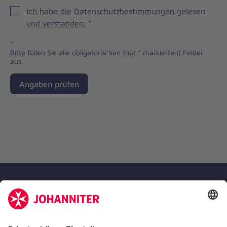
Ich habe die Datenschutzbestimmungen gelesen
und verstanden.
*
*
Bitte füllen Sie alle obligatorischen (mit * markierten) Felder
aus.
Angaben prüfen
Die Johanniter GmbH ist Mitglied des
Deutschen Spendenrates e.V.