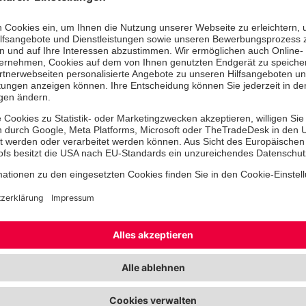
Regionalverbands Ostwürttemberg e
Rund ein halbes Jahr nachdem beide
aufgenommen hatten, übergaben La
der Regionalpfarrer die Urkunden u
Segen.
Zu der Veranstaltung waren Mitglied
Regionalverbands, Angehörige sowie
und Hauptamtliche aus Ostwürttemb
Landesgeschäftsstelle Stuttgart ge
Kirche waren ein neuer Rettungswa
der Einheit SEG F.L.I.G.H.T. ausgestell
In seiner Ansprache griff Landesvo
das biblische Motto „Alles hat seine 
würdigte die Bedeutung von Engag
Zusammenhalt innerhalb der Organis
Regionalpfarrer Achim Esslinger ver
mit einem Gleichnis zur Heilung de