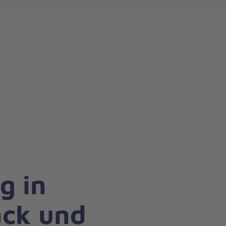
g in
ck und