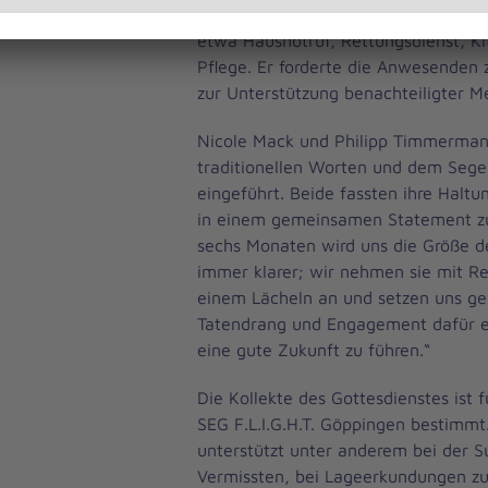
daraus Bezüge zu den Einsatzbereich
etwa Hausnotruf, Rettungsdienst, K
Pflege. Er forderte die Anwesenden 
zur Unterstützung benachteiligter M
Nicole Mack und Philipp Timmerma
traditionellen Worten und dem Sege
eingeführt. Beide fassten ihre Halt
in einem gemeinsamen Statement 
sechs Monaten wird uns die Größe d
immer klarer; wir nehmen sie mit R
einem Lächeln an und setzen uns g
Tatendrang und Engagement dafür e
eine gute Zukunft zu führen.“
Die Kollekte des Gottesdienstes ist 
SEG F.L.I.G.H.T. Göppingen bestimmt.
unterstützt unter anderem bei der 
Vermissten, bei Lageerkundungen z