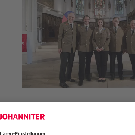
Göppingen.
Bei strahlendem Maiwet
und Philipp Timmermann am 8. Mai 
Oberhofenkirche in Göppingen feierli
hauptamtliche Regionalvorstände de