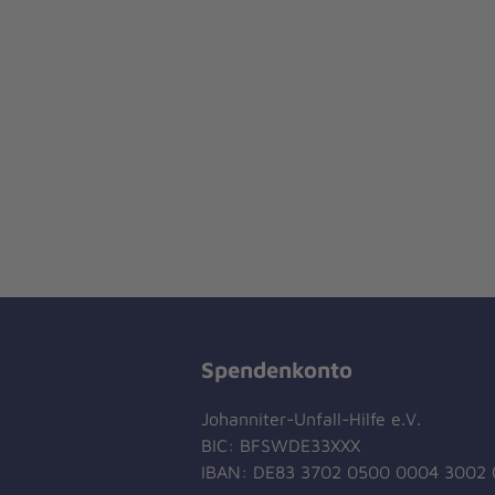
Spendenkonto
Johanniter-Unfall-Hilfe e.V.
BIC: BFSWDE33XXX
IBAN: DE83 3702 0500 0004 3002 