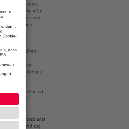
ingeführt worden.
 ihre Amtsgeschäfte
ndesvorstände und
nd sprachen den
er des
 zahlreiche Ehren-
erg und der
kommen. Vor der
gen und eine Drohne
t.
rstand Thomas Hanisch
Zeit“ auf und
ement und
ation.
band den Gottesdienst
s Gelähmten und zog