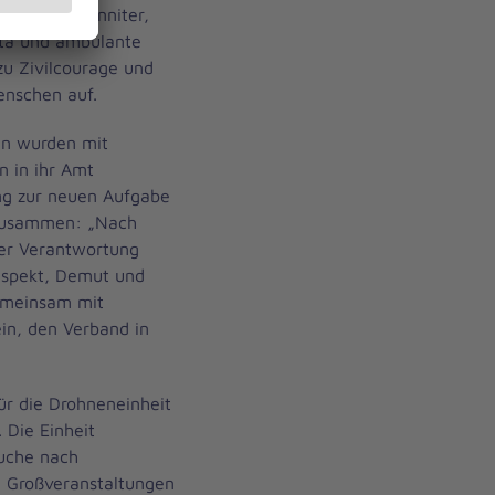
en der Johanniter,
ita und ambulante
zu Zivilcourage und
enschen auf.
nn wurden mit
n in ihr Amt
ung zur neuen Aufgabe
zusammen: „Nach
er Verantwortung
espekt, Demut und
emeinsam mit
in, den Verband in
für die Drohneneinheit
 Die Einheit
Suche nach
u Großveranstaltungen