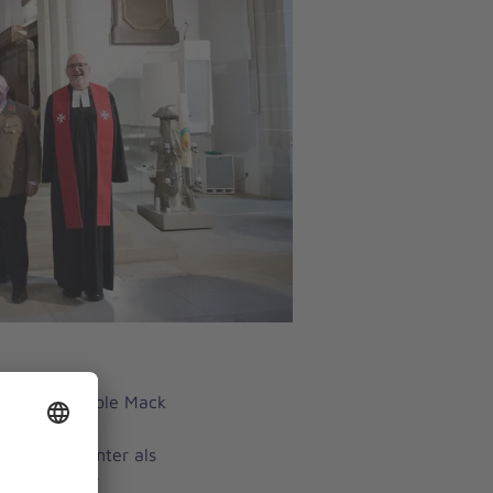
ter sind Nicole Mack
in der
ch in ihre Ämter als
s Johanniter