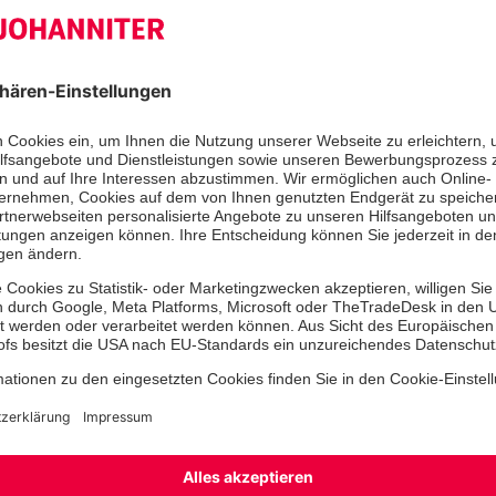
In der Nacht zum 20. Juli 2025 wurd
der SEG Flight des Johanniter-Regi
Ostwürttemberg um 02:12 Uhr von de
Leitstelle Göppingen alarmiert. Das 
lautete: Personensuche. Gesucht w
eines Alten- und Pflegeheims in Böh
Situation, die alle Beteiligten tief b
Bereits gegen 3:00 Uhr startete da
der ersten Drohne die Suche. Dank 
nachrückender Kräfte konnte mit ei
ein weiteres Gebiet abgesucht werde
Drohnengruppe des DRK Esslingen h
jedoch nicht mehr zum Einsatz kam,
Polizeihubschrauber die Suche aus 
Auch am Boden wurde alles gegeben
Hunde der Malteser Schwäbisch Gmü