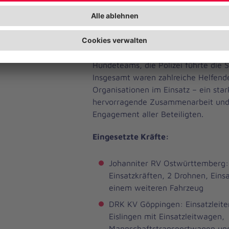
Suche mit ihren feinen Spürnasen. 
Hubschraubers wurde die Suche inn
den Hunden und den Drohnen fortges
Um 06:10 Uhr endete der Einsatz d
Hundeteams, die Polizei führte die 
Insgesamt waren zahlreiche Helfend
Organisationen im Einsatz – ein star
hervorragende Zusammenarbeit und
Engagement aller Beteiligten.
Eingesetzte Kräfte:
Johanniter RV Ostwürttemberg: 
Einsatzkräften, 2 Drohnen, Eins
einem weiteren Fahrzeug
DRK KV Göppingen: Einsatzleit
Eislingen mit Einsatzleitwagen,
Mannschaftstransportwagen und