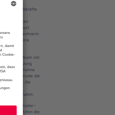
en die Einsatzkräfte
onalverbands
r Integrierten
Einsatzstichwort
urde eine Bewohnerin
menkirch – eine
ewegt hat.
s Johanniter-Team mit
der Unterstützung
ner zweiten Drohne
n. Parallel wurde die
inzugezogen, die
 da ein
der Luft übernahm.
: Zwei Mantrailer-
nd unterstützten die