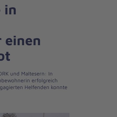
 in
–
 einen
ot
DRK und Maltesern: In
bewohnerin erfolgreich
gagierten Helfenden konnte