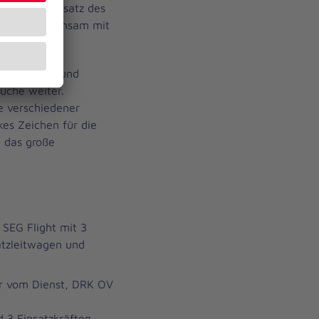
Nach dem Einsatz des
erorts gemeinsam mit
etzt.
er Drohnen- und
Suche weiter.
e verschiedener
kes Zeichen für die
 das große
SEG Flight mit 3
atzleitwagen und
er vom Dienst, DRK OV
 3 Einsatzkräften