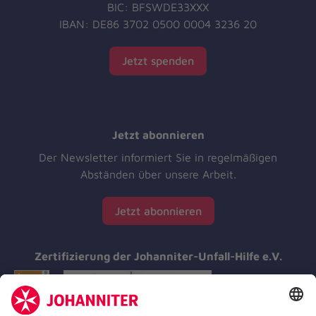
BIC: BFSWDE33XXX
IBAN: DE86 3702 0500 0004 3236 20
Jetzt spenden
Jetzt abonnieren
Der Newsletter informiert Sie in regelmäßigen
Abständen über unsere Arbeit.
Jetzt abonnieren
Zertifizierung der Johanniter-Unfall-Hilfe e.V.