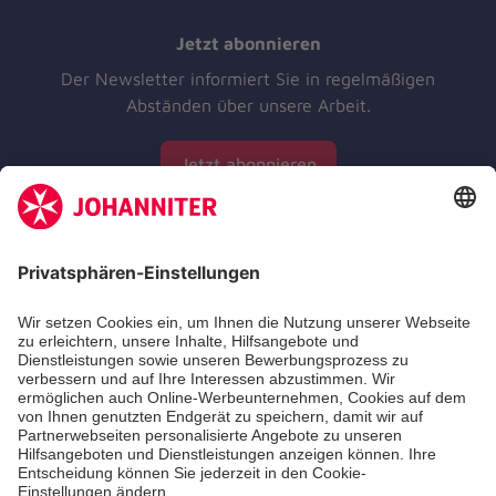
Jetzt abonnieren
Der Newsletter informiert Sie in regelmäßigen
Abständen über unsere Arbeit.
Jetzt abonnieren
Zertifizierung der Johanniter-Unfall-Hilfe e.V.
Die Johanniter GmbH führt das Spendenzertifikat
des Deutschen Spendenrats e.V.