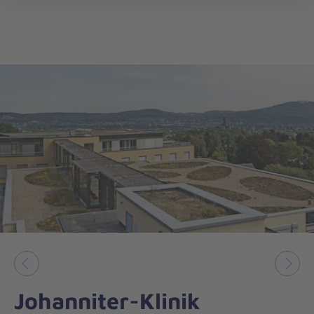
öff
Vorheriges
Näch
Johanniter-Klinik