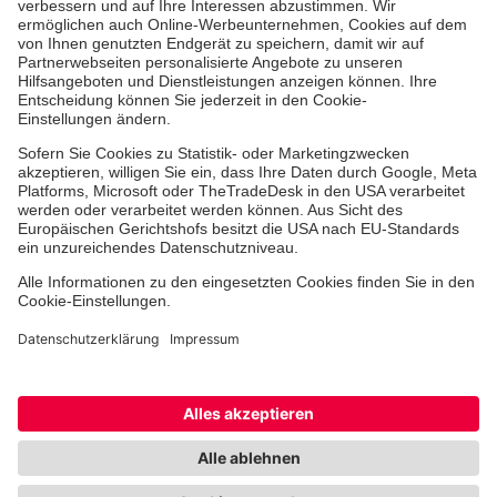
Erste-Hilfe-Kurse
Jobs & Ehrenamt
Freiwilligendienst
Spendenprojekte
Johanniter-Jugend
Einrichtungen
Dienstleistungen
Facebook
Instagram
Youtube
TikTok
Xing
LinkedIn
Cookie-Einstellungen
Datenschutz
Barrierefreiheit
Impressum
Kontakt
Widerruf