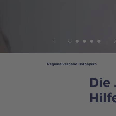
Vorheriges
N
Regionalverband Ostbayern
Die 
Hilf