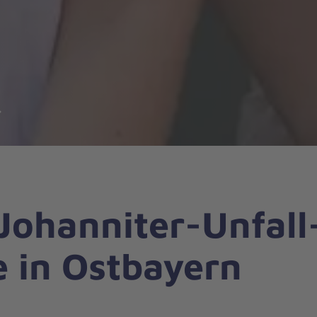
ächstes
Johanniter-Unfall
e in Ostbayern