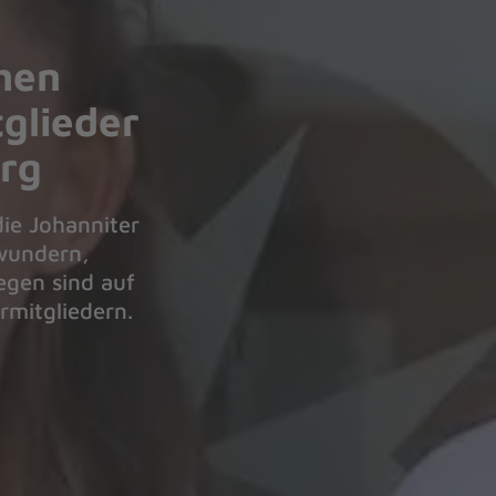
hen
glieder
rg
ie Johanniter
 wundern,
egen sind auf
rmitgliedern.