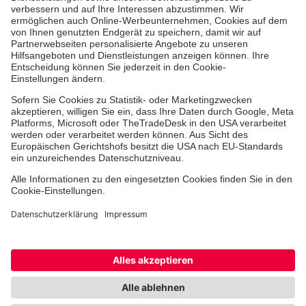
Aus- & Fortbildungen
Jobs & Ehrenamt
Spendenprojekte
Johanniter-Jugend
Einrichtungen
Dienstleistungen
Facebook
Instagram
Youtube
TikTok
Xing
LinkedIn
Cookie-Einstellungen
Datenschutz
Barrierefreiheit
Impressum
Kontakt
Widerruf