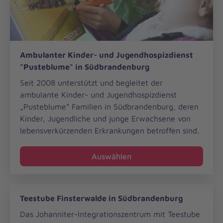
Ambulanter
Ambulanter Kinder- und Jugendhospizdienst
Kinder-
"Pusteblume" in Südbrandenburg
und
Jugendhospizdienst
Seit 2008 unterstützt und begleitet der
"Pusteblume"
ambulante Kinder- und Jugendhospizdienst
in
„Pusteblume“ Familien in Südbrandenburg, deren
Südbrandenburg
Kinder, Jugendliche und junge Erwachsene von
lebensverkürzenden Erkrankungen betroffen sind.
Auswählen
Teestube
Teestube Finsterwalde in Südbrandenburg
Finsterwalde
in
Das Johanniter-Integrationszentrum mit Teestube