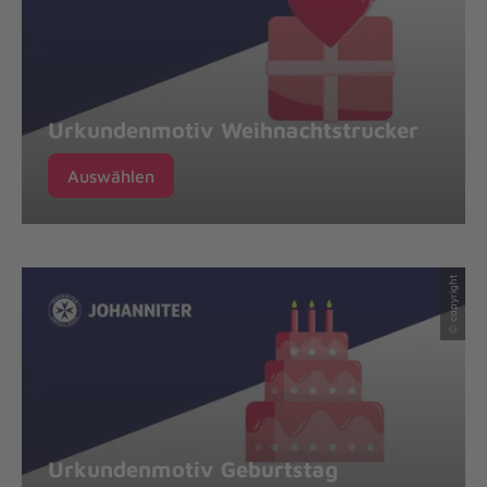
Urkundenmotiv Weihnachtstrucker
Auswählen
© copyright
Urkundenmotiv Geburtstag