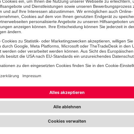
Die Leistungsabzeichen, gestaffelt i
Gold, würdigen geleistete Stunden u
im Bevölkerungsschutz und im San
Genau diese Abzeichen durften wir
verleihen:
7× Leistungszeichen Bronze
4× Leistungszeichen Silber
3× Leistungszeichen Gold
Einsatz zeigt sich nicht nur im Mome
Er zeigt sich über viele Stunden, vie