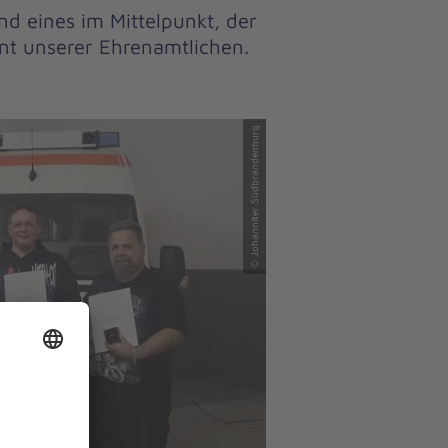
d eines im Mittelpunkt, der
t unserer Ehrenamtlichen.
© Johanniter Südbrandenburg