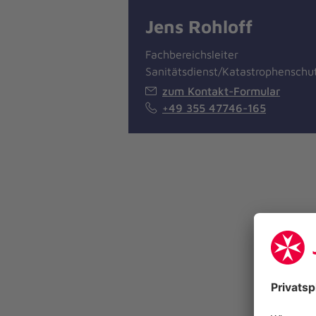
Jens Rohloff
Fachbereichsleiter
Sanitätsdienst/Katastrophenschu
zum Kontakt-Formular
+49 355 47746-165