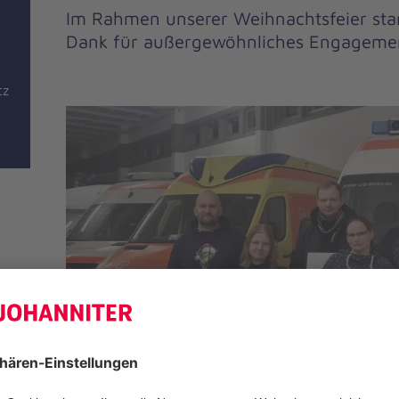
Im Rahmen unserer Weihnachtsfeier stan
Dank für außergewöhnliches Engagemen
tz