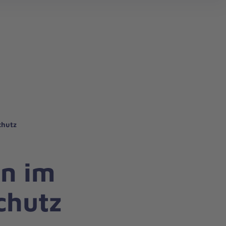
chutz
n im
chutz