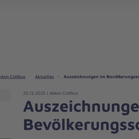
Spendenaktion in Südbrandenburg starten
kkon Cottbus
Aktuelles
Auszeichnungen im Bevölkerungss
20.12.2025 | Akkon Cottbus
Auszeichnunge
Bevölkerungss