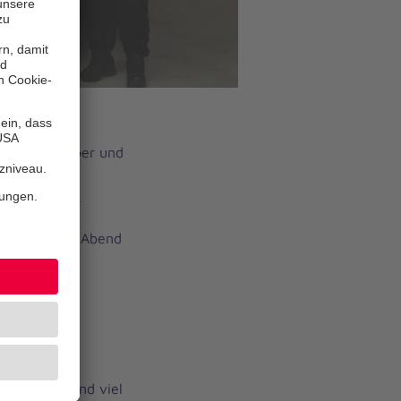
n Bronze, Silber und
nd Erfolge
itätsdienst.
 am Samstag Abend
nt.
le Einsätze und viel