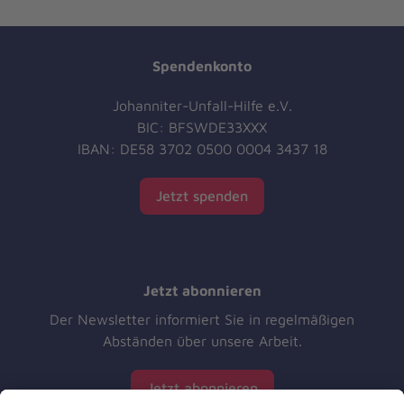
Spendenkonto
Johanniter-Unfall-Hilfe e.V.
BIC: BFSWDE33XXX
IBAN: DE58 3702 0500 0004 3437 18
Jetzt spenden
Jetzt abonnieren
Der Newsletter informiert Sie in regelmäßigen
Abständen über unsere Arbeit.
Jetzt abonnieren