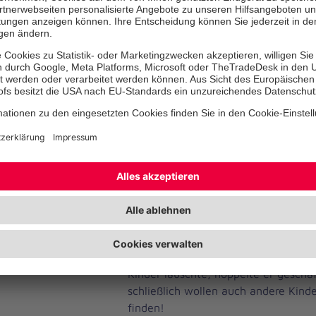
Auf seinem Weg zu den Osternest-Ve
Osterhase immer wieder Pfotenabdr
schon nach kurzer Zeit die ersten Ki
ihr Osternest im unmittelbar an das
angrenzenden
Branitzer Park
fan
Während die Kinder völlig in die Suc
schlich leise der Osterhase höchstpe
Nachdem er mit aufgestellten Löffel
Kinder lauschte, hoppelte er geschä
schließlich wollen auch andere Kinde
finden!