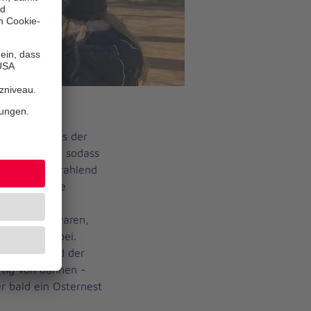
rstecken lies der
ücke zurück, sodass
nder glückstrahlend
 Kita-Gelände
den.
he vertieft waren,
rsönlich herbei.
n einem Lied der
ftig von dannen -
r bald ein Osternest