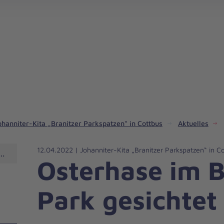
Spendenaktion in Südbrandenburg starten
ohanniter-Kita „Branitzer Parkspatzen“ in Cottbus
Aktuelles
12.04.2022 | Johanniter-Kita „Branitzer Parkspatzen“ in C
Parkspatzen“ in Cottbus
Osterhase im B
Park gesichtet