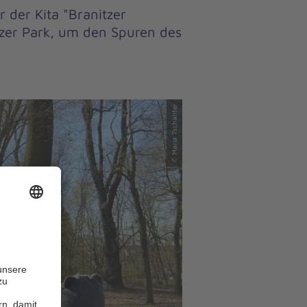
 der Kita "Branitzer
zer Park, um den Spuren des
© Maria Tschanter