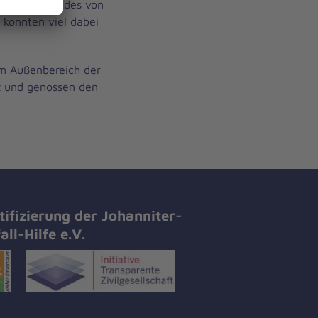
ellt, Spannendes von
 konnten viel dabei
im Außenbereich der
z und genossen den
tifizierung der Johanniter-
all-Hilfe e.V.