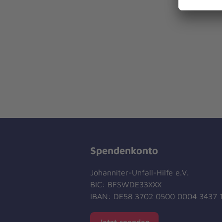
Spendenkonto
Johanniter-Unfall-Hilfe e.V.
BIC: BFSWDE33XXX
IBAN: DE58 3702 0500 0004 3437 
Jetzt spenden