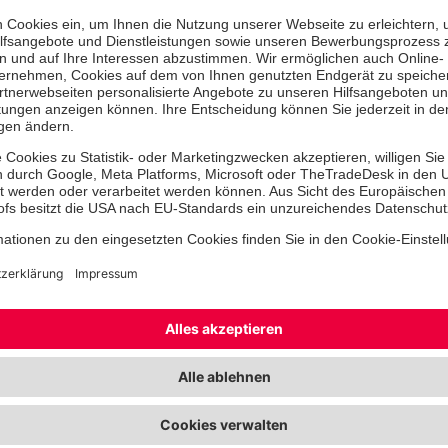
In der ersten Woche stand das The
Vordergrund. Mit dem Bus fuhren die
Aueroxen nach Dissen. Hier erkundet
tobten, malten Bilder und hatten ei
Abschließend gab es ein Picknick fü
In der darauffolgenden Woche besch
Schützlinge mit dem Thema Notdien
Besuch von der Feuerwehr, der Poli
Johanniter-Rettungswagen. Die Kind
selber am Feuerlöscher ausprobieren
sitzen und sich im Rettungswagen d