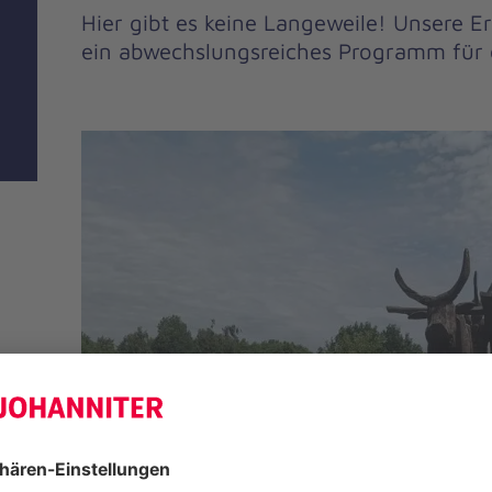
Hier gibt es keine Langeweile! Unsere E
ein abwechslungsreiches Programm für d