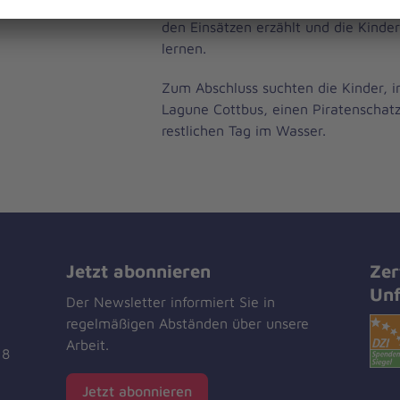
lassen. Es wurden viele Fragen gest
den Einsätzen erzählt und die Kinder
lernen.
Zum Abschluss suchten die Kinder, 
Lagune Cottbus, einen Piratenschat
restlichen Tag im Wasser.
Jetzt abonnieren
Zer
Unf
Der Newsletter informiert Sie in
regelmäßigen Abständen über unsere
Arbeit.
18
Jetzt abonnieren