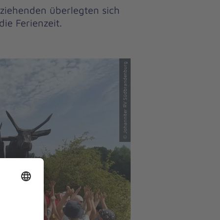
rziehenden überlegten sich
ie Ferienzeit.
© Johanniter RV Südbrandenburg