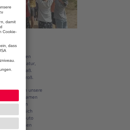
ma Natur im
 Kinder zu den
en sie die Natur,
nen Riesenspaß.
r Klein und Groß.
äftigten sich unsere
ste. Wir bekamen
zei und einem
er konnten sich
, im Polizeiauto
en Puls messen