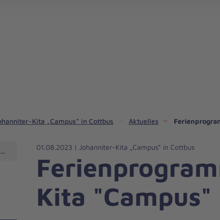
Spendenaktion in Südbrandenburg starten
ohanniter-Kita „Campus“ in Cottbus
Aktuelles
Ferienprogra
01.08.2023 | Johanniter-Kita „Campus“ in Cottbus
n Cottbus
Ferienprogram
Kita "Campus"