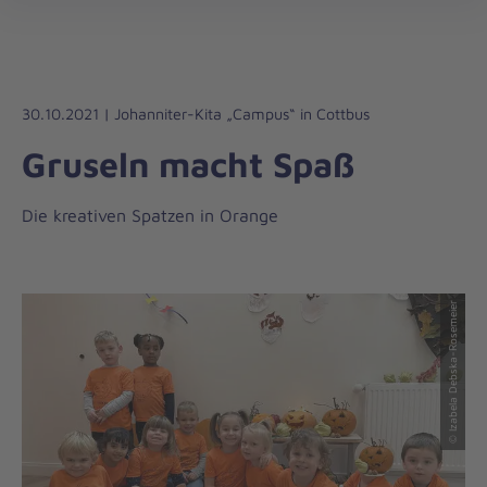
Regionalverband
öff
Südbrandenburg
30.10.2021 | Johanniter-Kita „Campus“ in Cottbus
Gruseln macht Spaß
Die kreativen Spatzen in Orange
© Izabela Debska-Rosemeier