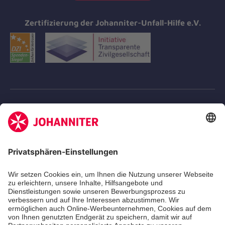
Zertifizierung der Johanniter-Unfall-Hilfe e.V.
Aus- & Fortbildungen
Erste-Hilfe-Kurse
Jobs
Ehrenamt
Freiwilligendienst
Johanniter-Jugend