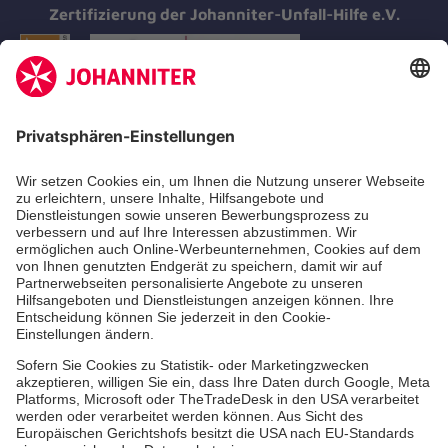
Zertifizierung der Johanniter-Unfall-Hilfe e.V.
Aus- & Fortbildung
Erste-Hilfe-Kurse
Jobs & Ehrenamt
Freiwilligendienst
Spendenprojekte
Johanniter-Jugend