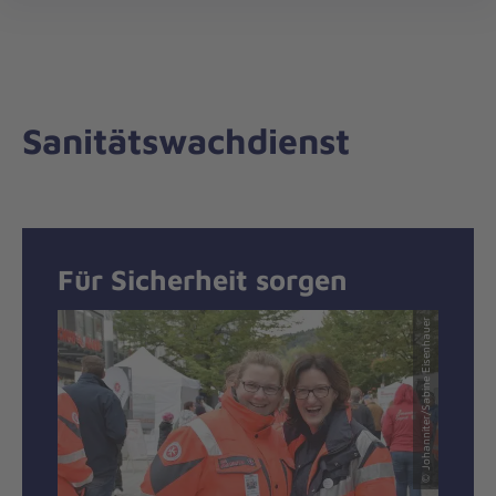
Regionalverband
öff
Rhein.-/Oberberg
Sanitätswachdienst
Für Sicherheit sorgen
© Johanniter/Sabine Eisenhauer