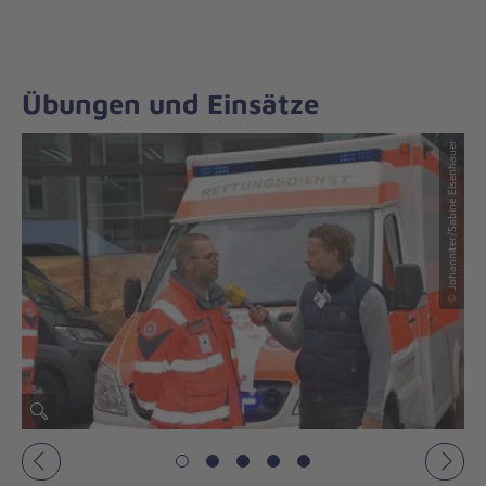
Übungen und Einsätze
© Johanniter
© Johanniter/Sabine Eisenhauer
Vorheriges
Näch