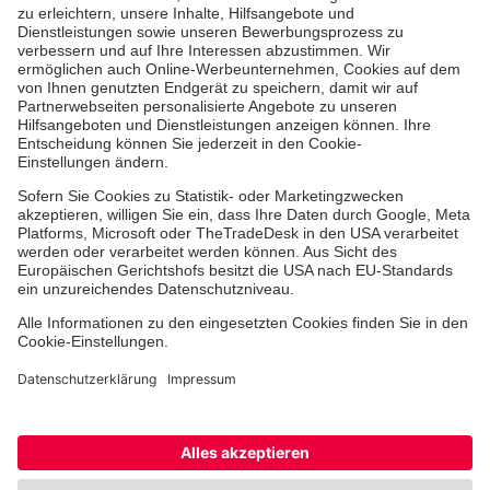
Aus- & Fortbildungen
Erste-Hilfe-Kurse
Jobs & Ehrenamt
Freiwilligendienst
Spendenprojekte
Johanniter-Jugend
Einrichtungen
Dienstleistungen
Facebook
Instagram
Youtube
TikTok
Xing
LinkedIn
Cookie-Einstellungen
Datenschutz
Barrierefreiheit