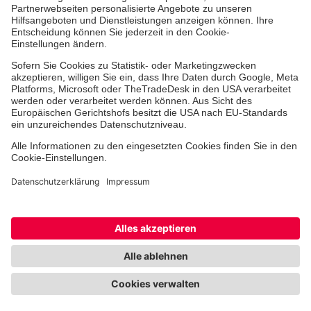
Jobs & Ehrenamt
Freiwilligendienst
Spendenprojekte
Johanniter-Jugend
Einrichtungen
Dienstleistungen
Facebook
Instagram
Youtube
TikTok
Xing
LinkedIn
Cookie-Einstellungen
Datenschutz
Barrierefreiheit
Impressum
Kontakt
Widerruf