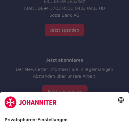
BIC: BFSWDE33XXX
IBAN: DE94 3702 0500 0433 0433 00
SozialBank AG
Jetzt spenden
Jetzt abonnieren
Der Newsletter informiert Sie in regelmäßigen
Abständen über unsere Arbeit.
Jetzt abonnieren
Zertifizierung der Johanniter-Unfall-Hilfe e.V.