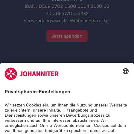
IBAN: DE89 3702 0500 0004 3030 02
BIC: BFSWDE33XXX
Verwendungszweck: Weihnachtstrucker
Jetzt spenden
Zertifizierung der Johanniter-Unfall-Hilfe e.V.
Abgabestellen
Packliste