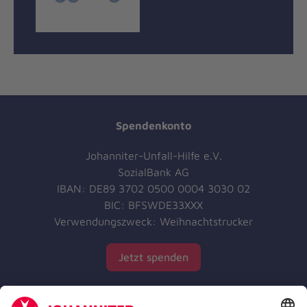
Spendenkonto
Johanniter-Unfall-Hilfe e.V.
SozialBank AG
IBAN: DE89 3702 0500 0004 3030 02
BIC: BFSWDE33XXX
Verwendungszweck: Weihnachtstrucker
Jetzt spenden