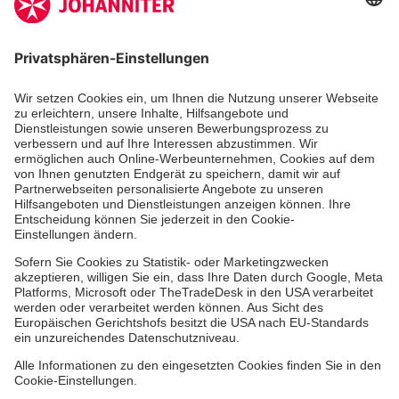
Zertifizierung der Johanniter-Unfall-Hilfe e.V.
Abgabestellen
Packliste
Virtuelles Päckchen
Zielregionen
Ehrenamtlich engagieren
Weitere Spendenprojekte