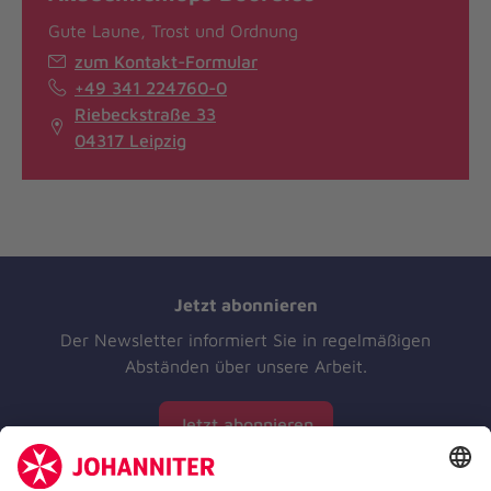
Gute Laune, Trost und Ordnung
zum Kontakt-Formular
+49 341 224760-0
Riebeckstraße 33
04317 Leipzig
Jetzt abonnieren
Der Newsletter informiert Sie in regelmäßigen
Abständen über unsere Arbeit.
Jetzt abonnieren