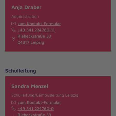
Anja Draber
Administration
zum Kontakt-Formular
+49 341 224760-11
Riebeckstraße 33
04317 Leipzig
Schulleitung
Sandra Menzel
Schulleitung/Campusleitung Leipzig
zum Kontakt-Formular
+49 341 224760-0
Riebeckstraße 33