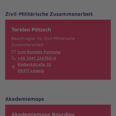
Zivil-Militärische Zusammenarbeit
Torsten Pötzsch
Beauftragter für Zivil-Militärische
Zusammenarbeit
zum Kontakt-Formular
+49 3341 224760-0
Riebeckstraße 33
04317 Leipzig
Akademiemops
Akademiemops Bourdieu