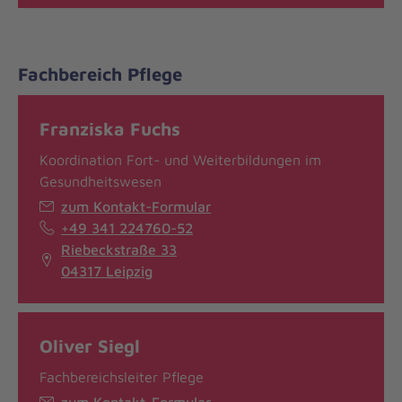
Fachbereich Pflege
Franziska Fuchs
Koordination Fort- und Weiterbildungen im
Gesundheitswesen
zum Kontakt-Formular
+49 341 224760-52
Riebeckstraße 33
04317 Leipzig
Oliver Siegl
Fachbereichsleiter Pflege
zum Kontakt-Formular