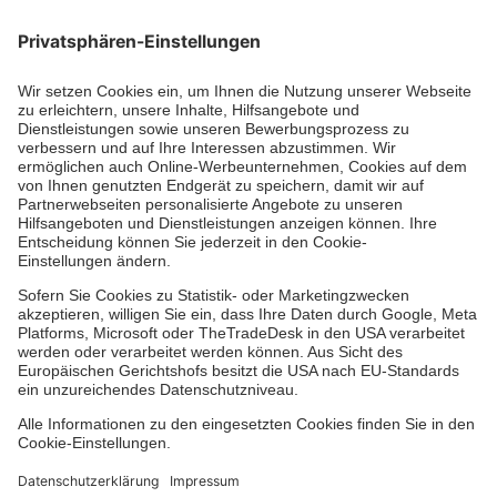
Zertifizierung der Johanniter-Unfall-Hilfe e.V.
Die Johanniter GmbH führt das Spendenzertifikat
des Deutschen Spendenrats e.V.
Über uns
Vor Ort