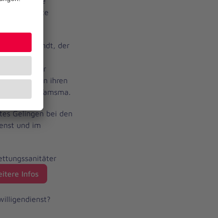
ch der Messe
e interessante
lt sammeln.
oshua Behrendt, der
ausnotruf-
en wird. „Wir
unge Menschen ihren
leiter Pieter Tamsma.
tes Gelingen bei den
enst und im
ttungssanitäter
eitere Infos
willigendienst?