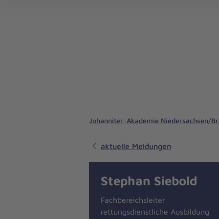
Bildungsangebote in Rettungsdienst & Notfallmedizin
Bildungsangebote in der On- und Offshore-Rettung
Johanniter-Akademie Niedersachsen/B
aktuelle Meldungen
Stephan Siebold
Fachbereichsleiter
rettungsdienstliche Ausbildung