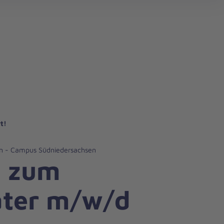
 Bevölkerungsschutz
t!
n - Campus Südniedersachsen
g zum
äter m/w/d