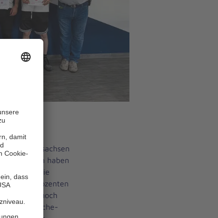
ganges zum
s Südniedersachsen
chsen/Bremen haben
ich. Durch die
onnten die Dozenten
 Lehrganges noch
er theoretische-