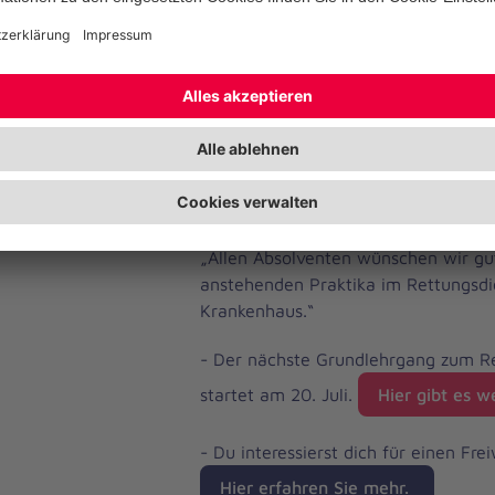
praktische Lehrgang durch den Besu
RETTmobil in Fulda. Hier konnten all
Eindrücke aus der Rettungsdienstwe
Mit beim Grundlehrgang war auch J
als Bundesfreiwilligendienstler im H
Einsatzdienst in Northeim durchstart
bereiten gerne in unseren Kursen j
Freiwilligendienst vor“, erklärt Kurs
„Allen Absolventen wünschen wir gu
anstehenden Praktika im Rettungsdi
Krankenhaus.“
- Der nächste Grundlehrgang zum Re
startet am 20. Juli.
Hier gibt es w
- Du interessierst dich für einen Frei
Hier erfahren Sie mehr.