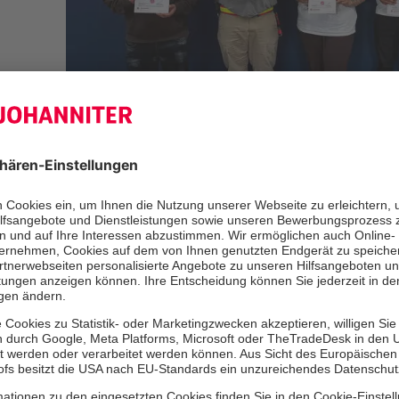
Sechs Teilnehmende des Grundlehr
Rettungssanitäter m/w/d am Campu
der Johanniter-Akademie Niedersa
eineinhalb intensive Monate hinter s
kleinere Teilnehmerzahl als üblich k
intensiv auf die vielen Themen des
tiefer eingehen. Abgerundet wurde d