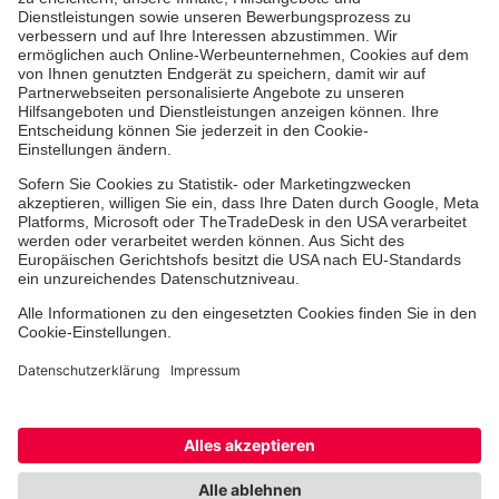
Die Johanniter GmbH führt das Spendenzertifikat
des Deutschen Spendenrats e.V.
Über uns
Vor Ort
Facebook
Instagram
Youtube
TikTok
LinkedIn
Cookie-Einstellungen
Barrierefreiheit
Impressum